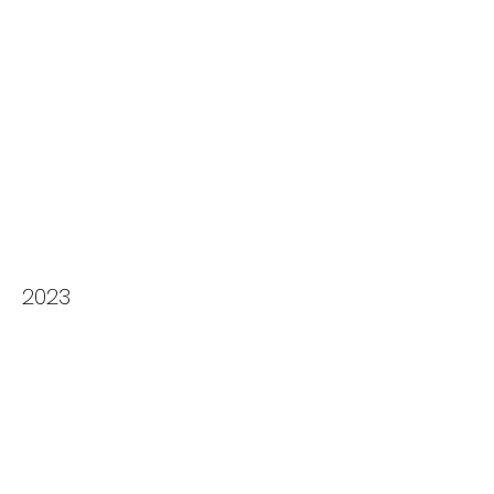
Biografie - Ein Spiel
2023
Fotos ansehen